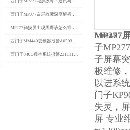
西门子MP277花屏故障：通讯与屏幕问题的排查手册
西门子MP377白屏故障深度解析与维修指南
MP277触摸屏出现黑屏该怎么维修？
MP27
详细说明：
西门子MM440变频器报警A0503电机不转维修解决
子MP2
西门子840D数控系统报警231111编码器故障维修处理
子屏幕突
板维修，
以进系统
门子KP
失灵，屏端
屏 专业维修