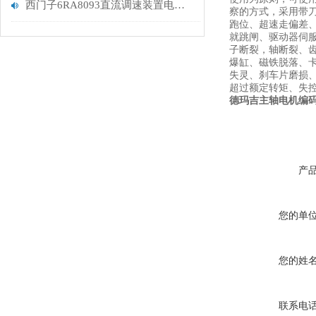
西门子6RA8093直流调速装置电源板故障F60097解决
察的方式，采用带刀
跑位、超速走偏差
就跳闸、驱动器伺
子断裂，轴断裂、
爆缸、磁铁脱落、
失灵、刹车片磨损
超过额定转矩、失
德玛吉主轴电机编
产
您的单
您的姓
联系电