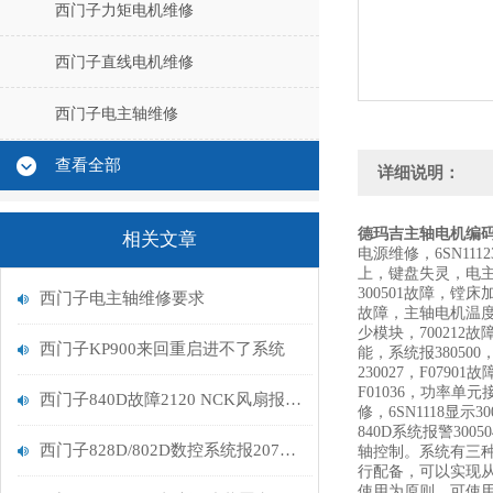
西门子力矩电机维修
西门子直线电机维修
西门子电主轴维修
查看全部
详细说明：
德玛吉主轴电机编
相关文章
电源维修，6SN11
上，键盘失灵，电
300501故障，镗床
西门子电主轴维修要求
故障，主轴电机温度高
少模块，700212
西门子KP900来回重启进不了系统
能，系统报380500，
230027，F0790
F01036，功率单元接
西门子840D故障2120 NCK风扇报警分析
修，6SN1118显示
840D系统报警300
西门子828D/802D数控系统报207410报警维修处理
轴控制。系统有三种
行配备，可以实现
使用为原则，可使