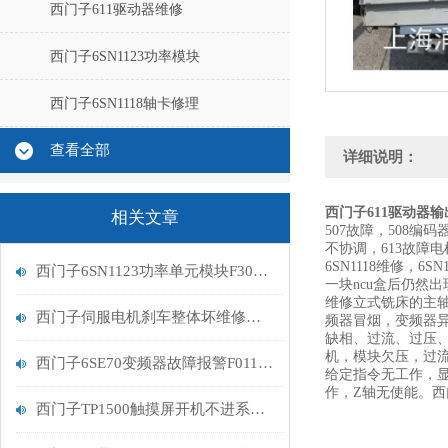
西门子611驱动器维修
西门子6SN1123功率模块
西门子6SN1118轴卡修理
查看全部
详细说明：
西门子611驱动器
相关文章
507故障，508编
不协调，613故障电
6SN1118维修，
西门子6SN1123功率单元模块F300500报警维修说明
一块ncu盒后仍然出现
维修立式铣床的主
西门子伺服电机刹车整体坏维修要求
频器冒烟，变频器
缺相、过流、过压、
机，模块欠压，过流
西门子6SE70变频器故障报警F011维修检测
给定指令无工作，显
作，Z轴无使能。西门
西门子TP1500触摸屏开机不进系统维修好