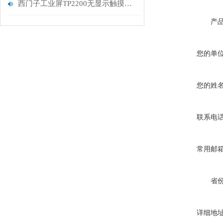
西门子工业屏TP2200无显示触摸屏坏维修解决
产
您的单
您的姓
联系电
常用邮
省
详细地