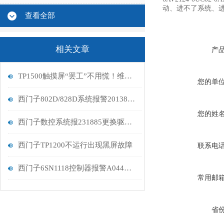
动、进不了系统、
查看全部
相关文章
产
TP1500触摸屏“罢工”不用慌！维修指南助你轻松复原
您的单
西门子802D/828D系统报警201382解决维修
您的姓
西门子数控系统报231885更换驱动器问题解决
西门子TP1200不运行出现黑屏故障
联系电
西门子6SN1118控制器报警A044代码维修处理
常用邮
省