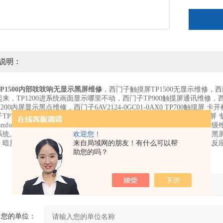
说明：
P1500内部吱吱响无显示黑屏维修
，西门子触摸屏TP1500无显示维修，西门
来，TP1200进系统画面显示哪里不动，西门子TP900触摸屏通讯维修，西
200内屏显示黑点维修，西门子6AV2124-0GC01-0AX0 TP700触摸屏 卡开
P700 TP900 TP1200 1500触摸屏 维修西门子tp700 tp900 tp1200触摸屏
00comfort面板，tp1500comfort面板，tp1900comfort面板
系统。西门子精智面板：无法进入系统，光标对角来回移动，最后进入黑
欢迎您！
，暗屏维修，无背光维修，触摸不灵敏维修，触摸反应慢维修，触摸无反
来自局域网的朋友！有什么可以帮
助您的吗？
产品：
您的单位：