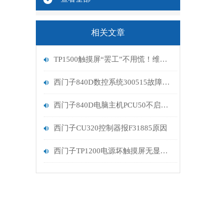
相关文章
TP1500触摸屏“罢工”不用慌！维修指南助你轻松复原
西门子840D数控系统300515故障维修解决
西门子840D电脑主机PCU50不启动维修
西门子CU320控制器报F31885原因
西门子TP1200电源坏触摸屏无显示维修排查