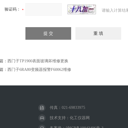
验证码：
请输入计算结
篇：
西门子TP1900表面玻璃坏维修更换
篇：
西门子6RA80变频器报警F60062维修
传真：021-69833975
技术支持：
化工仪器网