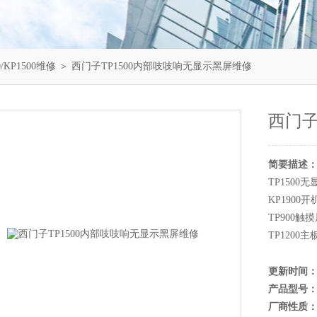
/KP1500维修
＞ 西门子TP1500内部吱吱响无显示黑屏维修
西门子
简要描述
TP1500
KP190
TP900
TP1200
更新时间
产品型号
厂商性质