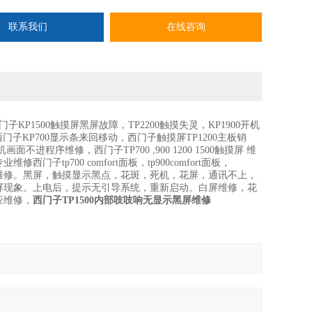
联系我们
在线咨询
子KP1500触摸屏黑屏故障，TP2200触摸失灵，KP1900开机
门子KP700显示条来回移动，西门子触摸屏TP1200主板销
机画面不进程序维修，西门子TP700 ,900 1200 1500触摸屏 维
 专业维修西门子tp700 comfort面板，tp900comfort面板，
。实力维修，芯片级维修。黑屏，触摸显示黑点，花斑，死机，花屏，通讯不上，
屏现象。上电后，提示无引导系统，重新启动。白屏维修，花
应维修，
西门子TP1500内部吱吱响无显示黑屏维修