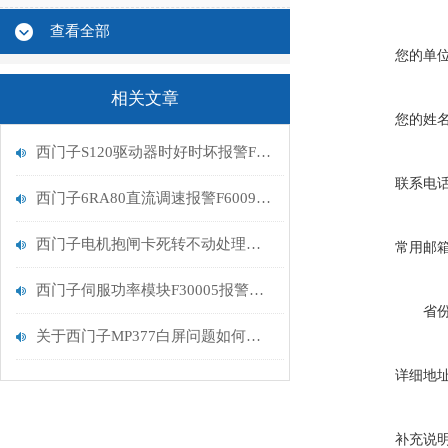
查看全部
您的单
相关文章
您的姓
西门子S120驱动器时好时坏报警F30005过载维修处理
联系电
西门子6RA80直流调速报警F60096检测维修
西门子电机抱闸卡死转不动处理判断维修
常用邮
西门子伺服功率模块F30005报警维修过载问题
省
关于西门子MP377白屏问题如何处理
详细地
补充说