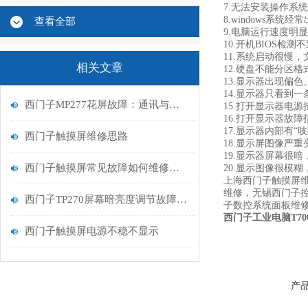
7.无法安装操作系
8.windows系
查看全部
9.电脑运行速度明
10.开机BIOS检
11.系统启动很慢
相关文章
12.硬盘不能分区
13.显示器出现偏
14.显示器只看到
西门子MP277花屏故障：通讯与屏幕问题的排查手册
15.打开显示器电
16.打开显示器故
17.显示器内部有
西门子触摸屏维修思路
18.显示屏图像严
19.显示器屏幕很
西门子触摸屏常见故障如何维修排查
20.显示图像很模
上海西门子触摸屏
维修，无锡西门子
西门子TP270屏幕暗亮度调节故障：信号链路的“断流”之困
子数控系统面板维
西门子工业电脑T70
西门子触摸屏电源不稳不显示
产