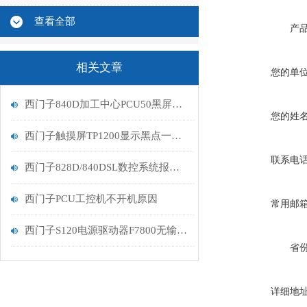
查看全部
产
相关文章
您的单
西门子840D加工中心PCU50黑屏排查
您的姓
西门子触摸屏TP1200显示黑点一天比一天大解决维修
联系电
西门子828D/840DSL数控系统报警231806故障修复
西门子PCU工控机不开机原因
常用邮
西门子S120电源驱动器F7800无输出问题处理
省
详细地