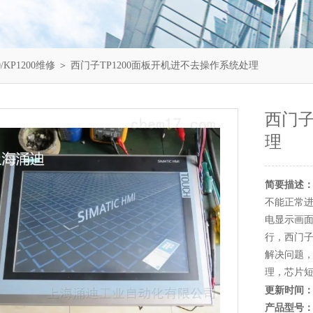
/KP1200维修
＞ 西门子TP1200面板开机进不去操作系统处理
西门子
理
简要描述
不能正常进
电显示画面
行，西门子
解决问题
理，芯片
更新时间
产品型号