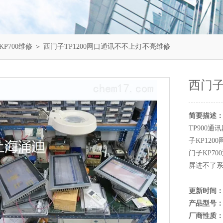
KP700维修
＞ 西门子TP1200网口通讯不不上灯不亮维修
西门子
简要描述
TP900
子KP12
门子KP7
屏进不了
更新时间
产品型号
厂商性质