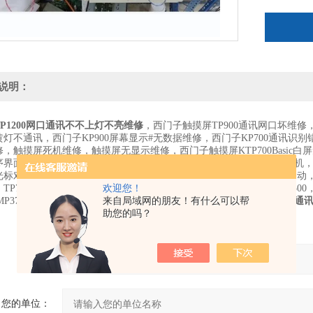
说明：
P1200网口通讯不不上灯不亮维修
，西门子触摸屏TP900通讯网口坏维修，
黄灯不通讯，西门子KP900屏幕显示#无数据维修，西门子KP700通讯
，触摸屏死机维修，触摸屏无显示维修，西门子触摸屏KTP700Basic白屏无显
序界面了,人机界面黑屏，KTP900黑屏故障，触摸显示黑点，花斑，死
光标对角来回移动后来就进入黑屏了。上电后提示无引导系统，重新启动，
P700，KP700，TP900，KP900，TP1200，KP1200，TP1500，KP1500，
欢迎您！
MP377,OP270,TP270,MP370,TP277,TP170,TP177，
来自局域网的朋友！有什么可以帮
西门子TP1200网口
助您的吗？
产品：
您的单位：