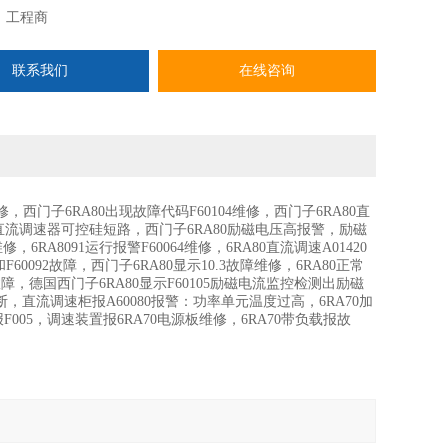
：
工程商
联系我们
在线咨询
维修，西门子6RA80出现故障代码F60104维修，西门子6RA80直
门子直流调速器可控硅短路，西门子6RA80励磁电压高报警，励磁
，6RA8091运行报警F60064维修，6RA80直流调速A01420
F60092故障，西门子6RA80显示10.3故障维修，6RA80正常
示故障，德国西门子6RA80显示F60105励磁电流监控检测出励磁
断，直流调速柜报A60080报警：功率单元温度过高，6RA70加
F005，调速装置报6RA70电源板维修，6RA70带负载报故