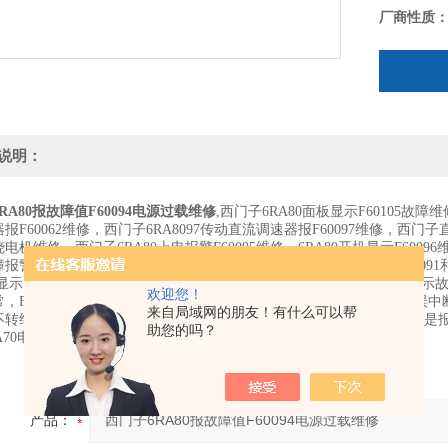
厂商性质
说明：
RA80报故障值F60094电源过载维修
,西门子6RA80面板显示F60105故障
报F60062维修，西门子6RA8097传动直流调速器报F60097维修，西
电机维修，西门子6RA80上电报警F60095维修，6RA80开机显示F60096维修
报警，6RA80开机一会报F60097电源故障，使能报F60031维修，F60091和
0显示，急停线路正常开机显示O10.3调速器问题，6RA80老报F60300显
欢迎您！
，F60043EMF太高，不能进入制动模式，F60050优化过程被内部错误中
来自局域网的朋友！有什么可以帮
转维修，开机就报故障A035，6RA70维修速度不稳，6RA70调速器老是报
助您的吗？
A70电枢电流过大，
西门子6RA80报故障值F60094电源过载维修
产品：