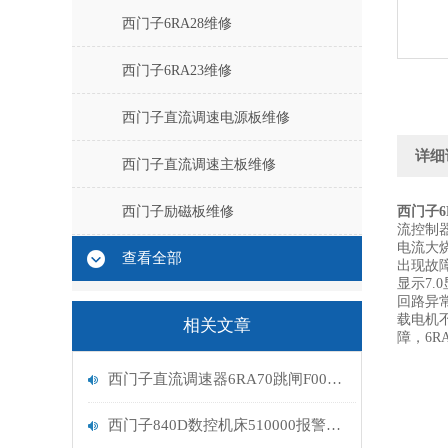
西门子6RA28维修
西门子6RA23维修
西门子直流调速电源板维修
详细
西门子直流调速主板维修
西门子励磁板维修
西门子6
流控制器
电流大烧
查看全部
出现故障
显示7.
回路异常
载电机不
相关文章
障，6R
西门子直流调速器6RA70跳闸F005励磁报警处理
西门子840D数控机床510000报警611D未准备好排查