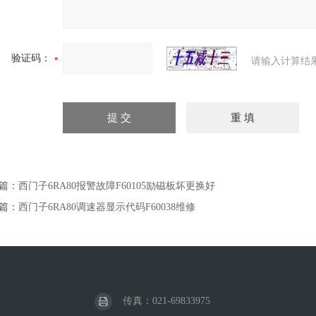
验证码：
请输入计算结
篇：
西门子6RA80报警故障F60105励磁板坏更换好
篇：
西门子6RA80调速器显示代码F60038维修
传真：021-69833975