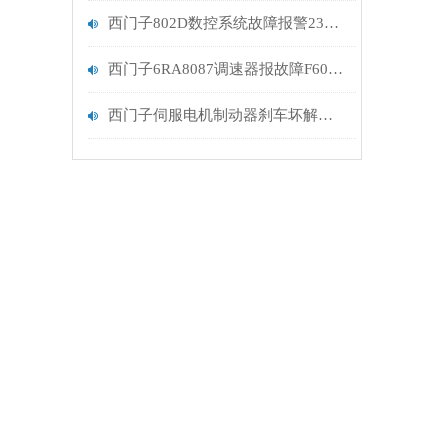
西门子802D数控系统故障报警231100修复解决
西门子6RA8087调速器报故障F60068处理维修
西门子伺服电机制动器刹车坏解决维修