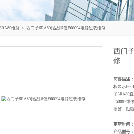
RA80维修
＞ 西门子6RA80报故障值F60094电源过载维修
西门子
修
简要描述
板显示F60
子6RA80
F6009
报警，励
更新时间
产品型号