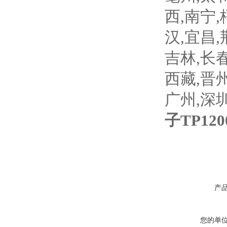
西,南宁,
汉,宜昌,
吉林,长春
西藏,晋州
广州,深圳
子TP1
产
您的单