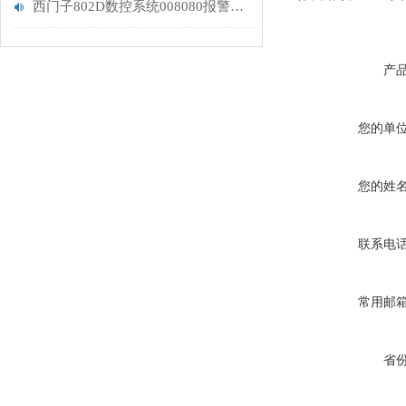
西门子802D数控系统008080报警维修排除
产
您的单
您的姓
联系电
常用邮
省