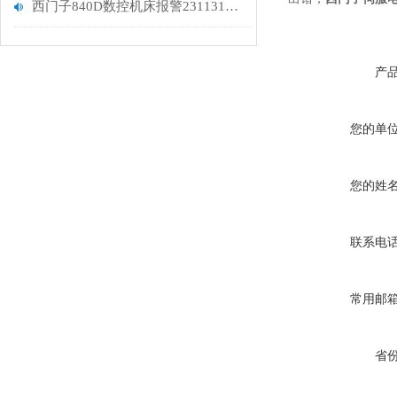
西门子840D数控机床报警231131故障处理维修
产
您的单
您的姓
联系电
常用邮
省