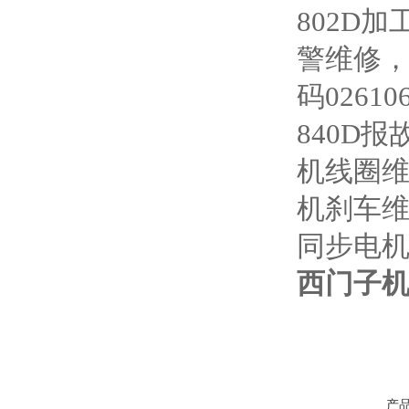
802D加
警维修，
码0261
840D
机线圈
机刹车
同步电
西门子机
产