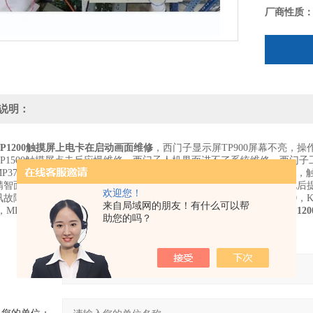
厂商性质
说明：
P1200触摸屏上电卡在启动画面维修
，西门子显示屏TP900屏幕不亮，操
TP1500触摸屏点击反应慢维修，西门子人机界面进不了系统维修，西门
MP377开机白屏维修，触摸屏进水黑屏及白屏故障，触摸屏电源坏维修
精智面板：无法进入系统，光标对角来回移动后来就进入黑屏了。上电后提
欢迎您！
障，MPI通讯连接不上。TP700，KP700，TP900，KP900，TP1200，KP120
来自局域网的朋友！有什么可以帮
，MP277,MP377,OP270,TP270,MP370,TP277,TP170,TP177，
西门子TP1
助您的吗？
产品：