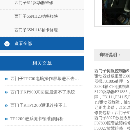
西门子611驱动器维修
西门子6SN1123功率模块
西门子6SN1118轴卡修理
查看全部
详细说明：
相关文章
西门子伺服控制器S1
驱动器过载报警230
西门子TP700电脑操作屏幕进不去系统处理
器报F31885处理，
25201轴Z1伺服故障
西门子KP900来回重启进不了系统
S120驱动器F318
障，F31111,F31115,
Y1驱动器故障，轴Y1
西门子KTP1200通讯连接不上
记距离出错，21612
修复包括：西门子S1
西门子802D数控系
TP2200进系统卡顿维修解析
F07800报警故障维
F30027故障维