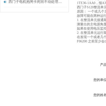
西门子电机抱闸卡死转不动处理判断维修
1TE36-1AA0，
西门子S120整流单
原因： 一个或几个
故障可能在两种运
1. 在整流单元接通
测量出的主电源角度
如果在使用电压监控
2. 在整流单元运行
在发现一个或者几个电
F06200 之前至
产
您的单
您的姓