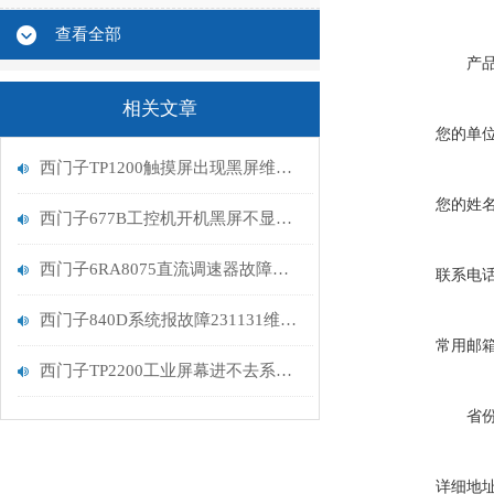
查看全部
产
相关文章
您的单
西门子TP1200触摸屏出现黑屏维修解决
您的姓
西门子677B工控机开机黑屏不显示维修解决
西门子6RA8075直流调速器故障报警F60005维修分析
联系电
西门子840D系统报故障231131维修排查
常用邮
西门子TP2200工业屏幕进不去系统维修方法
省
详细地