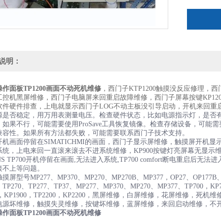
说明：
作面板TP1200画面不动死机维修
，西门子KTP1200触摸没反应修理，
工控机黑屏维修，西门子电脑屏来回重启故障维修，西门子屏幕按键KP12
软件硬件排查，上电就显示西门子LOG不动主板没引导启动，开机来回重
源是否稳定，用万用表测量电压。检查硬件状态，比如电源指示灯，是否
。如果不行，可能需要使用ProSave工具恢复镜像。检查存储设备，可能
兼容性。如果所有方法都失败，可能需要联系西门子技术支持。
机画面停留在SIMATICHMI的画面，西门子显示屏维修，触摸屏开机显示S
系统，上电来回一直滚来滚去不进系统维修，KP900按键灯亮屏幕无显示
ENS TP700开机停留在画面,无法进入系统,TP700 comfort断电重启后
接不上等问题。
屏型号MP277、MP370、MP270、MP270B、MP377，OP27、OP177B、O
 、TP270、TP277、TP37、MP277、MP370、MP270、MP377、TP700，KP7
00，KP1900，TP2200，KP2200，黑屏维修，白屏维修，花屏维修
电源坏维修，触摸失灵维修，按键坏维修，蓝屏维修，来回启动维修，不
作面板TP1200画面不动死机维修