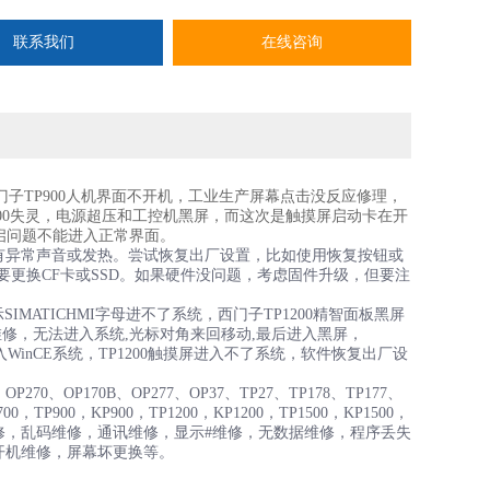
联系我们
在线咨询
西门子TP900人机界面不开机，工业生产屏幕点击没反应修理，
00失灵，电源超压和工控机黑屏，而这次是触摸屏启动卡在开
启问题不能进入正常界面。
有异常声音或发热。尝试恢复出厂设置，比如使用恢复按钮或
需要更换CF卡或SSD。如果硬件没问题，考虑固件升级，但要注
IMATICHMI字母进不了系统，西门子TP1200精智面板黑屏
维修，无法进入系统,光标对角来回移动,最后进入黑屏，
无法进入WinCE系统，TP1200触摸屏进入不了系统，软件恢复出厂设
P270、OP170B、OP277、OP37、TP27、TP178、TP177、
00，TP900，KP900，TP1200，KP1200，TP1500，KP1500，
，死机维修，乱码维修，通讯维修，显示#维修，无数据维修，程序丢失
开机维修，屏幕坏更换等。