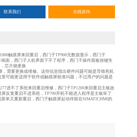
联系我们
在线咨询
T1000触摸屏来回重启，西门子TP900无数据显示，西门子
开机卡画面，西门子人机界面下不了程序，西门子操作面板按键失
修，芯片烧更换
故障，需要更换或维修。这些信息指出硬件问题可能是导致死机
这里可能更适用于软件或触摸屏校准问题，不过用户的问题是
P277进不了系统来回重启维修，西门子TP1200来回重启主板故
触摸屏反复重启不进系统，TP700开机不能进入程序是主板坏了
到菜单又重新重启，西门子触摸屏起动停留在SIMATICHMI的