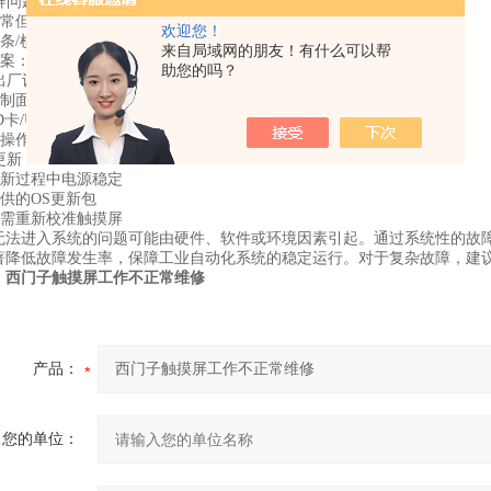
示屏问题：
光正常但无显示：可能为液晶屏或驱动电路故障
欢迎您！
竖条/横条：液晶屏或排线故障
来自局域网的朋友！有什么可以帮
决方案：重新插拔排线或更换液晶屏
助您的吗？
复出厂设置：
控制面板或ProSave工具执行恢复操作
SD卡/USB设备更新操作系统（OS）
：操作前需备份重要数据
统更新：
更新过程中电源稳定
提供的OS更新包
后需重新校准触摸屏
无法进入系统的问题可能由硬件、软件或环境因素引起。通过系统性的故
著降低故障发生率，保障工业自动化系统的稳定运行。对于复杂故障，建
。
西门子触摸屏工作不正常维修
产品：
您的单位：