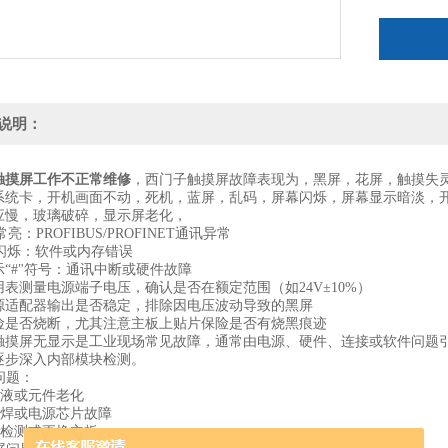
说明：
触摸屏工作不正常维修
，西门子触摸屏故障表现为，黑屏，花屏，触摸失
系统卡，开机画面不动，死机，蓝屏，乱码，屏幕闪烁，屏幕显示暗淡，开
应慢，玻璃破碎，显示屏老化，
亮‌：PROFIBUS/PROFINET通讯异常
闪烁‌：软件或内存错误
“#"符号‌：通讯中断或硬件故障
用表测量电源端子电压，确认是否在额定范围（如24V±10%）
源适配器输出是否稳定，排除因电压波动导致的黑屏
险是否烧断，尤其注意主板上贴片保险是否有烧黑痕迹
触摸屏无显示是工业现场常见故障，通常由电源、硬件、连接或软件问题
逐步深入内部模块检测。
板问题：
漏液或元件老化
虚焊或电源芯片故障
业检测或更换主板