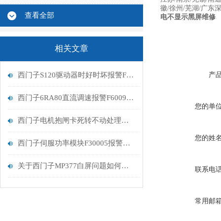
徽/徐州/芜湖/广东深
查看全部
电不显示黑屏维修
相关文章
西门子S120驱动器时好时坏报警F30005过载维修处理
产
西门子6RA80直流调速报警F60096检测维修
您的单
西门子电机抱闸卡死转不动处理判断维修
您的姓
西门子伺服功率模块F30005报警维修过载问题
关于西门子MP377白屏问题如何处理
联系电
常用邮