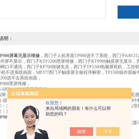
说明：
P900屏幕无显示维修
，西门子人机界面TP900进不了系统，西门子6AV2124
0操作屏不显示，西门子KTP1200黑屏维修，西门子KTP900触摸屏无显示，
00网口不通讯，西门子KP700按键失灵，西门子TP1500电脑屏死机，工控
7开机不进系统画面，MP377西门子触摸屏主板程序解密，TP1500操
1200进不去系统画面，
P900黑屏维修，
24-0JC01-0AX0无显示维修，
故障：输入电压不稳定（正常应为24V）、电源线接触不良，这是最常见
良/虚焊：主板电源部分焊点虚焊、屏幕与主板之间排线松动，部分案例中
欢迎您！
坏：主板开关电源芯片/逆变器损坏、液晶屏本身故障、灯管老化，都会导
来自局域网的朋友！有什么可以帮
常：系统临时卡顿也可能引发黑屏。
助您的吗？
P900屏幕无显示维修