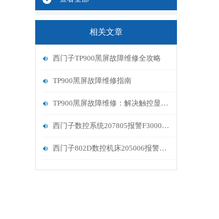
相关文章
西门子TP900黑屏故障维修全攻略
TP900黑屏故障维修指南
TP900黑屏故障维修：解决触控显示设备的常见问题
西门子数控系统207805报警F30005过载维修处理
西门子802D数控机床205006报警解决