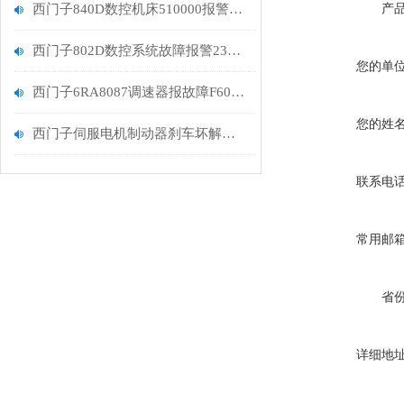
西门子840D数控机床510000报警611D未准备好排查
产
西门子802D数控系统故障报警231100修复解决
您的单
西门子6RA8087调速器报故障F60068处理维修
您的姓
西门子伺服电机制动器刹车坏解决维修
联系电
常用邮
省
详细地