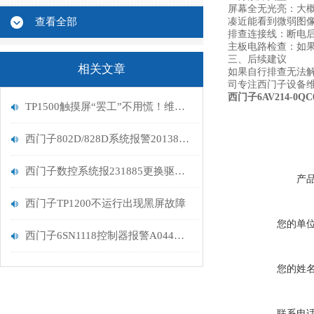
屏幕全无光亮：大
查看全部
凑近能看到微弱图
排查连接线‌：断
主板电路检查‌：
三、后续建议
相关文章
如果自行排查无法
司专注西门子设备
西门子6AV214-0Q
TP1500触摸屏“罢工”不用慌！维修指南助你轻松复原
西门子802D/828D系统报警201382解决维修
西门子数控系统报231885更换驱动器问题解决
产
西门子TP1200不运行出现黑屏故障
您的单
西门子6SN1118控制器报警A044代码维修处理
您的姓
联系电