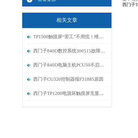
西门子T
相关文章
TP1500触摸屏“罢工”不用慌！维修指南助你轻松复原
西门子840D数控系统300515故障维修解决
西门子840D电脑主机PCU50不启动维修
西门子CU320控制器报F31885原因
西门子TP1200电源坏触摸屏无显示维修排查