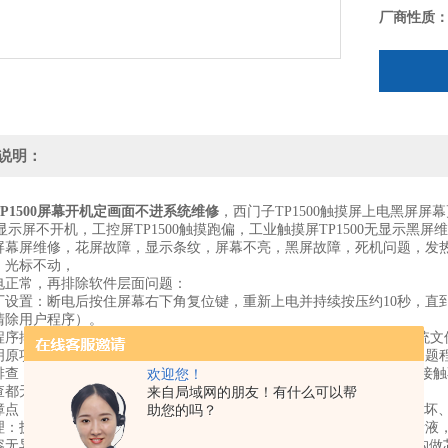
厂商性质
说明：
P1500屏幕开机定画面不进系统维修
，西门子TP1500触摸屏上电黑屏屏
00显示屏不开机，工控屏TP1500触摸跑偏，工业触摸屏TP1500无显示黑屏
屏幕屏维修，花屏故障，显示条纹，屏幕不亮，黑屏故障，死机问题，发热
，光标不动，
电正常，再排除软件层面问题：
厂设置‌：断电后按住屏幕右下角复位键，重新上电并持续按压约10秒，
清除用户程序）。
程序排查‌：若恢复出厂无效，通过ProSave重新刷写操作系统，排除系
明原项目存在死循环、内存溢出等逻辑错误，逐步还原功能模块定位问题
排查‌：拔插清洁SD卡，更换已知正常的存储卡测试，排除SD卡坏块、接
欢迎您！
查都无效，基本可判定为硬件问题，
来自局域网的朋友！有什么可以帮
障点：主板滤波电容鼓包漏液（高温环境加速老化）、CPU存储芯片损坏、
助您的吗？
理：拆机检查主板，清理灰尘，重新插拔内部排线；若发现电容鼓包漏液
容无异常则大概率是核心芯片/存储损坏，建议送上海涌迪公司专业机构做