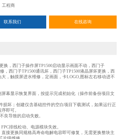
：
工程商
联系我们
在线咨询
幕更换，西门子操作屏TP1500启动显示画面不动，西门子
维修，西门子TP1500通讯坏，西门子TP1500液晶屏坏更换，西
大，触摸屏进水维修，定画面，卡LOGO,图标左右移动进不
直到屏幕显示恢复界面，按提示完成初始化（操作前备份项目文
统文件损坏；创建仅含基础控件的空白项目下载测试，如果运行正
程序即可。
触不良导致的启动失败。
FPC排线松动、电源模块失效。
，直接更换同规格高寿命电解电容即可修复，无需更换整块主
芯片级维修。