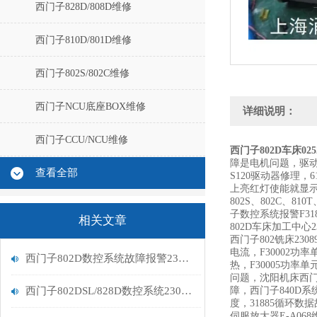
西门子828D/808D维修
西门子810D/801D维修
西门子802S/802C维修
西门子NCU底座BOX维修
详细说明：
西门子CCU/NCU维修
西门子802D车床02
障是电机问题，驱
查看全部
S120驱动器修理
上亮红灯使能就显示，
802S、802C、81
子数控系统报警F318
相关文章
802D车床加工中心
西门子802铣床230
电流，F30002功
西门子802D数控系统故障报警231100修复解决
热，F30005功率
问题，沈阳机床西门子
西门子802DSL/828D数控系统230005功率单元过载分析
障，西门子840D系
度，31885循环数
伺服放大器E-A068