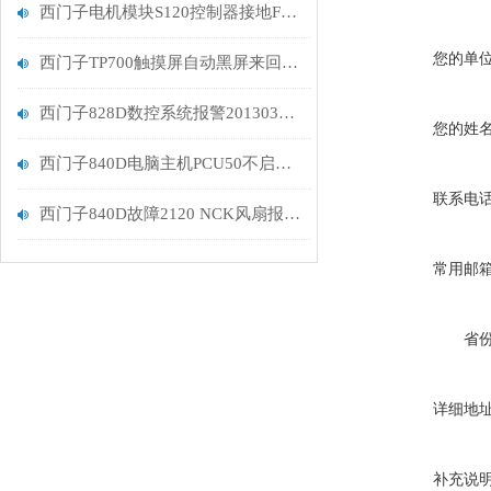
西门子电机模块S120控制器接地F30021检测方向
您的单
西门子TP700触摸屏自动黑屏来回重启维修解决
西门子828D数控系统报警201303原因分析
您的姓
西门子840D电脑主机PCU50不启动维修
联系电
西门子840D故障2120 NCK风扇报警分析
常用邮
省
详细地
补充说