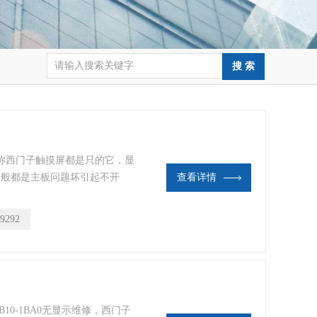
称西门子触摸屏都是只的它，显
一般都是主板问题坏引起不开
查看详情
灵，触摸没反应，通讯和PLC
液晶屏坏也会出现白屏，黑屏，
9292
长塑料变的很脆弱受力大点就烂
MI触摸屏维修，
TB10-1BA0无显示维修，西门子