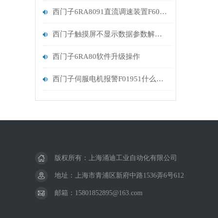
西门子6RA8091直流调速装置F60010报警处理
西门子触摸屏不显示数据参数解决方法
西门子6RA80软件升级操作
西门子伺服电机报警F01951什么原因
版权所有：上海涌迪工业自动化有限公司
地址：上海市青浦区新府中路1536弄6号612
邮箱：15801852895@163.com