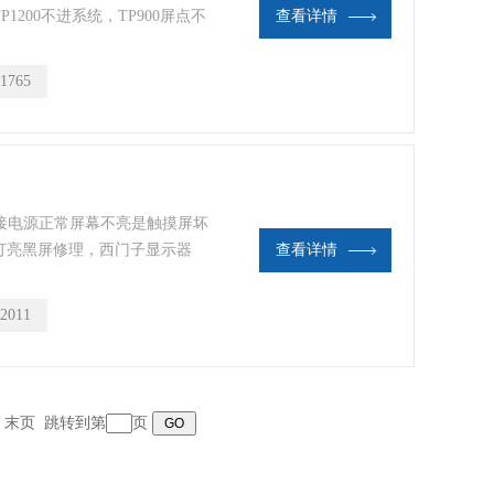
P1200不进系统，TP900屏点不
查看详情
门子操作屏维修，按键失灵维修，触
摸屏主芯片更换，存储芯片销
1765
换，
外接电源正常屏幕不亮是触摸屏坏
通讯灯亮黑屏修理，西门子显示器
查看详情
77电源烧坏维修，TP1200进不了
1500不进系统主程序软件硬件故
2011
，通讯维修，
页 末页 跳转到第
页