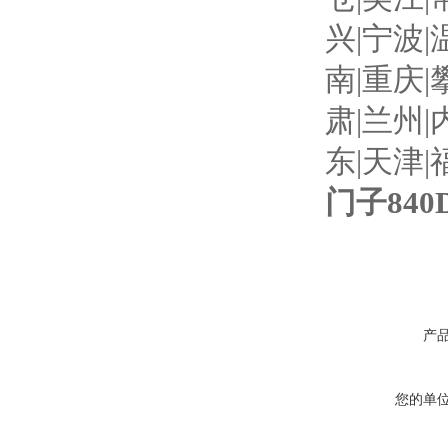
兴|宁波|
南|重庆|
肃|兰州|
东|天津|
门子84
产
您的单