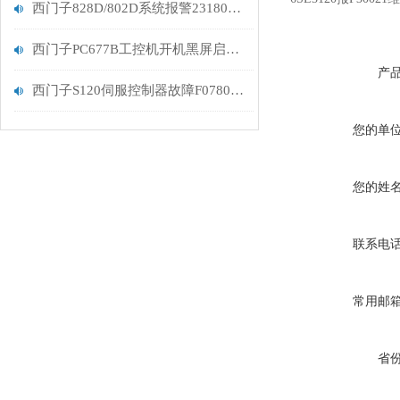
西门子828D/802D系统报警231806故障维修
西门子PC677B工控机开机黑屏启动无显示解决
产
西门子S120伺服控制器故障F07807报警解决维修
您的单
您的姓
联系电
常用邮
省