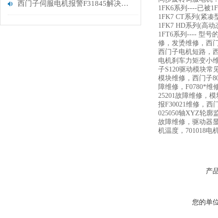
西门子伺服电机报警F31845解决方法
1FK6系列----已
1FK7 CT系列(紧凑型
1FK7 HD系列(高动
1FT6系列---
修，发烫维修，西
西门子电机短路，
电机刹车力矩变小维
子S120驱动模块常见
模块维修，西门子80
障维修，F0780*维
25201故障维修
报F30021维修，西
025050轴XYZ轮
故障维修，驱动器显示R
机温度，701018电
产
您的单