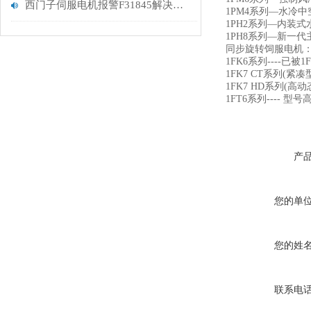
西门子伺服电机报警F31845解决方法
1PM4系列—水冷中空
1PH2系列—内装式水
1PH8系列—新一
同步旋转饲服电机
1FK6系列----已
1FK7 CT系列(紧凑型
1FK7 HD系列(高动
1FT6系列---- 
产
您的单
您的姓
联系电