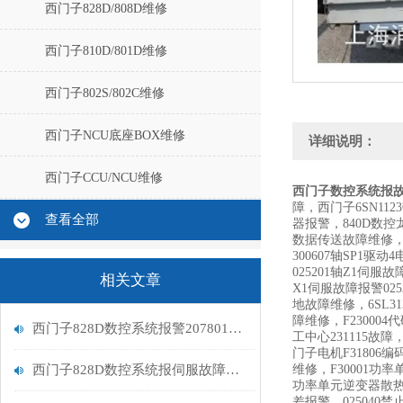
西门子828D/808D维修
西门子810D/801D维修
西门子802S/802C维修
西门子NCU底座BOX维修
详细说明：
西门子CCU/NCU维修
西门子数控系统报故障
障，西门子6SN11
查看全部
器报警，840D数控龙
数据传送故障维修，2
300607轴SP1
025201轴Z1
相关文章
X1伺服故障报警02
地故障维修，6SL31
障维修，F230004代
西门子828D数控系统报警207801故障分析
工中心231115故
门子电机F31806编
西门子828D数控系统报伺服故障维修
维修，F30001功
功率单元逆变器散热器过
差报警，025040禁