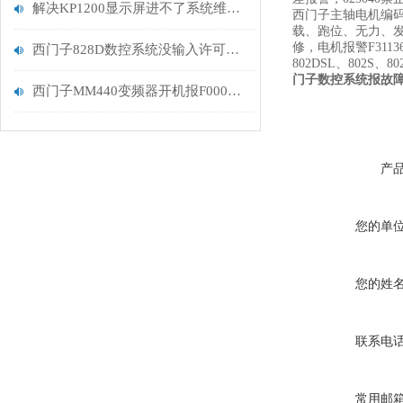
解决KP1200显示屏进不了系统维修的方法及建议
西门子主轴电机编码
载、跑位、无力、发热
修，电机报警F3113
西门子828D数控系统没输入许可证密码操作
802DSL、802S、
门子数控系统报故障3
西门子MM440变频器开机报F0003电机不转
产
您的单
您的姓
联系电
常用邮