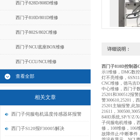
西门子828D/808D维修
西门子810D/801D维修
西门子802S/802C维修
西门子NCU底座BOX维修
详细说明：
西门子CCU/NCU维修
西门子810D控制器C
示1维修，DMG数控
查看全部
灯不亮维修，6SN1
CNC维修，德马吉
中心维修，西门子数控
25201和300512
相关文章
警300610,252
25201主轴报警,此加
21611，300500,300
西门子伺服电机温度传感器坏报警
840D系统,SP/Y/Z
子伺服电机维修，西
西门子S120报F30005解决
修，108维修，106
故障停止/中断事件，
管没有显示，NCU数