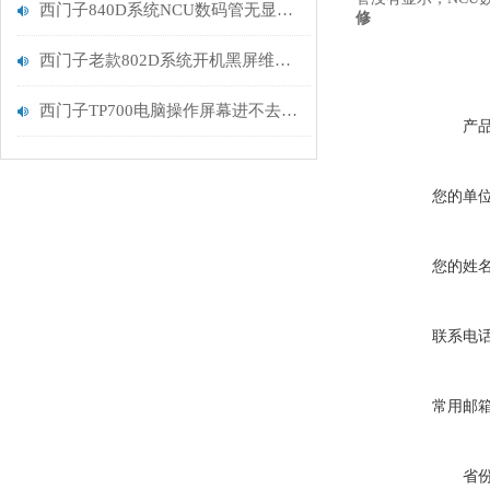
西门子840D系统NCU数码管无显示亮红点维修排查
修
西门子老款802D系统开机黑屏维修液晶屏坏更换
西门子TP700电脑操作屏幕进不去系统处理
产
您的单
您的姓
联系电
常用邮
省