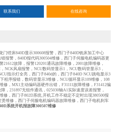
联系我们
在线咨询
门镗床840D显示300608报警，西门子840D铣床加工中心
器出错报警，840D报代码300504维修，西门子伺服电机编码器更
1612故障，报警120201通讯故障维修，2001故障维修，
号故障，NCK风扇报警，NCU数码管显示1，NCU数码管显示3，
U指示灯全亮，西门子840d的，西门子840D NCU跳电显示3
子NUC下程序报错，数码管显示3维修，NCU循环显示109维修，108
MX1主动编码器硬件出错，F31111故障维修，F31412编
障，231897无组件通讯，025030轴A1实际速度误差报警，
维修，西门子802D系统,开机工作不稳定不定时出现380500报
发烫维修，西门子伺服电机编码器故障维修，西门子电机刹车
40D系统开机报故障300507维修