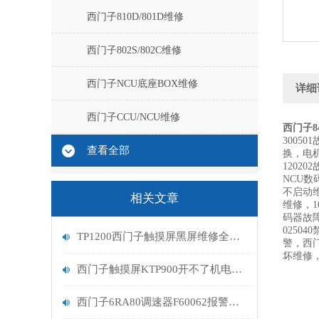
西门子810D/801D维修
西门子802S/802C维修
西门子NCU底座BOX维修
详细
西门子CCU/NCU维修
西门子8
3005
查看全部
换，电机
1202
NCU数
不启动维
相关文章
维修，1
码器故障
0250
TP1200西门子触摸屏黑屏维修全攻略
警，西
坏维修
西门子触摸屏KTP900开不了机电路板修复维修
西门子6RA80调速器F60062报警维修解决