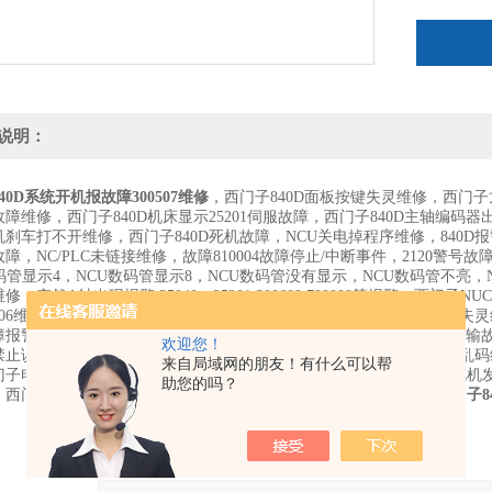
说明：
40D系统开机报故障300507维修
，西门子840D面板按键失灵维修，西门子龙
01故障维修，西门子840D机床显示25201伺服故障，西门子840D主轴编码
刹车打不开维修，西门子840D死机故障，NCU关电掉程序维修，840D报警2
02故障，NC/PLC未链接维修，故障810004故障停止/中断事件，2120警
码管显示4，NCU数码管显示8，NCU数码管没有显示，NCU数码管不亮，NC
修，突然A轴出现报警:25040，25201,300608,700008等报警，西门
06维修，数控系统面板不启动维修，工控机不开机维修，操作屏按键失灵维修，
报警维修，207016轴A驱动4电机温度传感器，231885轴A循环数据传输故
欢迎您！
40禁止误差监控，21614达到硬件限制，操作显示面板维修，黑屏维修，乱码
来自局域网的朋友！有什么可以帮
门子电机维修，西门子主轴电机维修，西门子伺服电机维修，西门子电机
助您的吗？
，西门子伺服马达离合器故障维修，进口伺服电机抱闸卡死维修，
西门子8