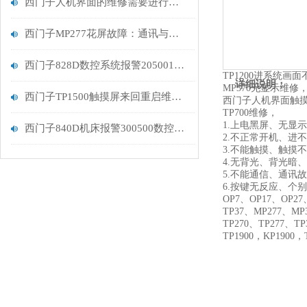
西门子人机界面的维修需要进行精细的系统排查
西门子MP277花屏故障：通讯与屏幕问题的排查手册
西门子828D数控系统报警205001处理
TP1200进系统画
详细说明：
MP370无显示维
西门子TP1500触摸屏来回重启维修排除
西门子人机界面触摸
TP700维修，
1.上电黑屏、无显
西门子840D机床报警300500数控系统伺服驱动器故障维修修复
2.不正常开机、进
3.不能触摸、触摸
4.无背光、背光暗
5.不能通信、通讯
6.按键无反应、个
OP7、OP17、OP27
TP37、MP277、MP
TP270、TP277、TP
TP1900，KP1900，