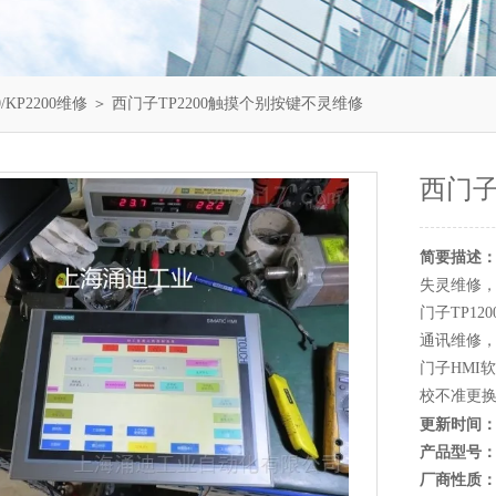
/KP2200维修
＞ 西门子TP2200触摸个别按键不灵维修
西门子
简要描述
失灵维修，
门子TP12
通讯维修，
门子HMI
校不准更
更新时间
产品型号
厂商性质