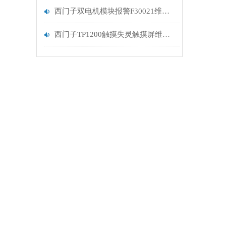
西门子双电机模块报警F30021维修处理
西门子TP1200触摸失灵触摸屏维修排查