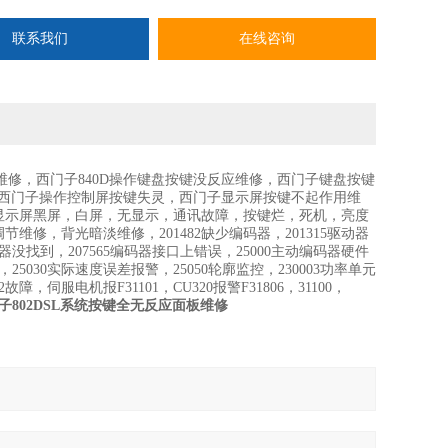
联系我们
在线咨询
灵维修，西门子840D操作键盘按键没反应维修，西门子键盘按键
修，西门子操作控制屏按键失灵，西门子显示屏按键不起作用维
显示屏黑屏，白屏，无显示，通讯故障，按键烂，死机，亮度
，背光暗淡维修，201482缺少编码器，201315驱动器
码器没找到，207565编码器接口上错误，25000主动编码器硬件
25030实际速度误差报警，25050轮廓监控，230003功率单元
障，伺服电机报F31101，CU320报警F31806，31100，
子802DSL系统按键全无反应面板维修