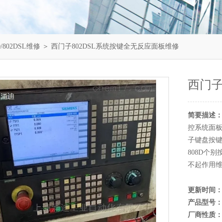
/802DSL维修
＞ 西门子802DSL系统按键全无反应面板维修
西门子
简要描述
控系统面板
子键盘按键
808D个
不起作用
更新时间
产品型号
厂商性质