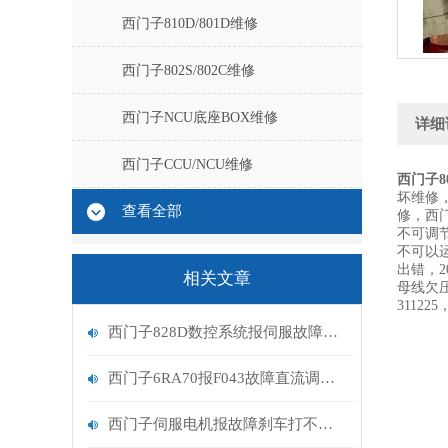
西门子810D/801D维修
西门子802S/802C维修
西门子NCU底座BOX维修
详细
西门子CCU/NCU维修
西门子8
坏维修
查看全部
修，西
不可调
不可以运
出错，2
相关文章
母线欠压，
3112
西门子828D数控系统报伺服故障维修
西门子6RA70报F043故障直流调速器维修解决
西门子伺服电机报故障刹车打不开维修解决方法