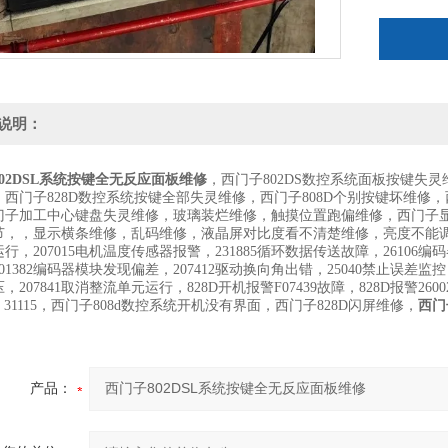
说明：
02DSL系统按键全无反应面板维修
，西门子802DS数控系统面板按键失
，西门子828D数控系统按键全部失灵维修，西门子808D个别按键坏维
门子加工中心键盘失灵维修，玻璃装烂维修，触摸位置跑偏维修，西门子
节，，显示横条维修，乱码维修，液晶屏对比度看不清楚维修，亮度不能调节维修
行，207015电机温度传感器报警，231885循环数据传送故障，26106编
01382编码器模块发现偏差，207412驱动换向角出错，25040禁止误差监控，
207841取消整流单元运行，828D开机报警F07439故障，828D报警26002故
25，31115，西门子808d数控系统开机没有界面，西门子828D闪屏维修，
西门
产品：