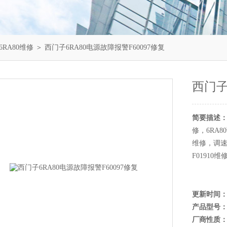
RA80维修
＞ 西门子6RA80电源故障报警F60097修复
西门子
简要描述
修，6RA8
维修，调速
F01910维
更新时间
产品型号
厂商性质