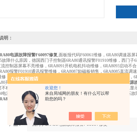
说明：
RA80电源故障报警F60097修复
,面板报代码F60061维修，6RA80调速器屏
095故障什么原因，德国西门子控制器6RA80通讯报警F01910维修，西门子6RA
0直流控制器屏幕不亮维修，6RA8091开机电机抖动维修，6RA8093启动不
RA80报警F01910通讯报警维修，6RA8087励磁板销售，6RA8085直流
修，西门子6RA80上电报警F60095维修，6RA80开机显示F60096维修，6R
A80开机一会报F60097电源故障，使能报F60031维修，
西门子6RA80电源故
度不稳定，开机就跳闸，故障无显示电机不转问题，励磁故障维修，无显示维
欢迎您！
04电源电路板缺相故障，F005励磁板故障，F006欠电压故障F007过电压
来自局域网的朋友！有什么可以帮
RA80电源故障报警F60097修复
助您的吗？
产品：