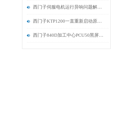
西门子伺服电机运行异响问题解决修复
西门子KTP1200一直重新启动原因维修
西门子840D加工中心PCU50黑屏排查