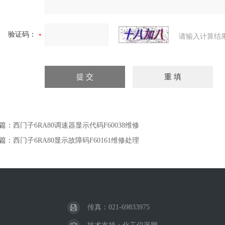
验证码：
请输入计算结
篇：
西门子6RA80调速器显示代码F60038维修
篇：
西门子6RA80显示故障码F60161维修处理
传真：021-69833975