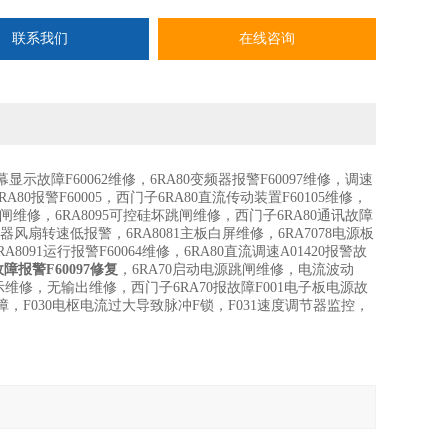
联系我们
在线咨询
幕显示故障F60062维修，6RA80变频器报警F60097维修，调速
80报警F60005，西门子6RA80直流传动装置F60105维修，
合闸维修，6RA8095可控硅坏跳闸维修，西门子6RA80通讯故障
调速器风扇转速低报警，6RA8081主板白屏维修，6RA7078电源板
A8091运行报警F60064维修，6RA80直流调速A01420报警故
障报警F60097修复
，6RA70启动电源跳闸维修，电流波动
修，无输出维修，西门子6RA70报故障F001电子板电源故
故障，F030电枢电流过大导致脉冲F锁，F031速度调节器监控，