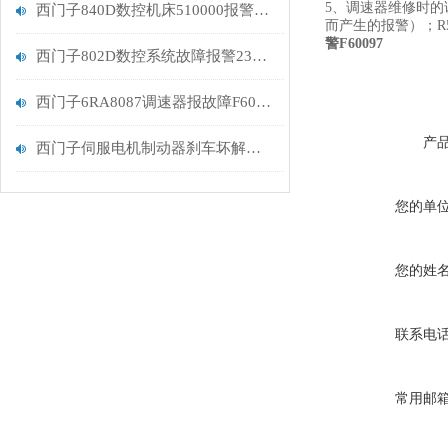
5、调速器维修时的
西门子840D数控机床510000报警611D未准备好排查
而产生的报警）；R
警F60097
西门子802D数控系统故障报警231100修复解决
西门子6RA8087调速器报故障F60068处理维修
产
西门子伺服电机制动器刹车坏解决维修
您的单
您的姓
联系电
常用邮