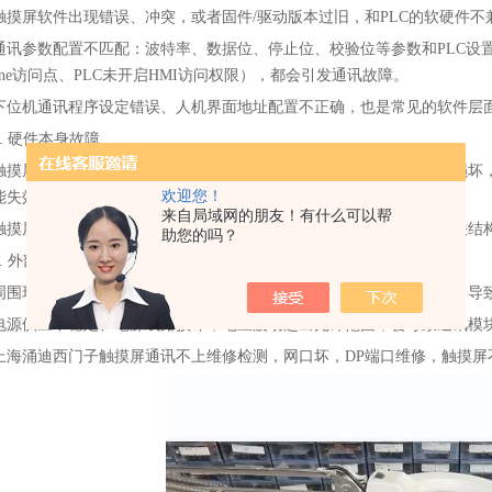
触摸屏软件出现错误、冲突，或者固件/驱动版本过旧，和PLC的软硬件
通讯参数配置不匹配：波特率、数据位、停止位、校验位等参数和PLC设
nline访问点、PLC未开启HMI访问权限），都会引发通讯故障。
下位机通讯程序设定错误、人机界面地址配置不正确，也是常见的软件层
3. 硬件本身故障
触摸屏内部通讯相关硬件损坏：比如通讯芯片故障、线路断裂、元件损坏，
欢迎您！
能失效。
来自局域网的朋友！有什么可以帮
触摸屏在运输或使用过程中受到机械碰撞损坏，也会损伤内部通讯相关结
助您的吗？
4. 外部环境与电源影响
周围环境存在强电磁干扰，会干扰触摸屏和主控制板之间的通讯信号，导
电源供应不稳定、电源线路损坏，电压波动超出允许范围，会导致通讯模
上海涌迪西门子触摸屏通讯不上维修检测，网口坏，DP端口维修，触摸屏