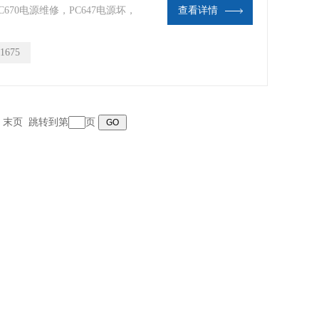
C670电源维修，PC647电源坏，
查看详情
20V电源维修，电源温度高断电，
维修，PCU20黑屏维修，触摸
1675
页 末页 跳转到第
页