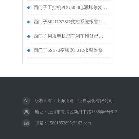
西门子工控机PCU50.3电源坏修复排查
西门子802D/828D数控系统报警232120编码器坏维修分析
西门子伺服电机溜车刹车维修已解决
西门子6SE70变频器F012报警维修
版权所有：上海涌迪工业自动化有限公司
地址：上海市青浦区新府中路1536弄6号612
邮箱：15801852895@163.com