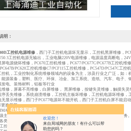
说明：
40D工控机电源维修
，西门子工控机电源坏无显示，工控机黑屏维修，PCU50
U50.3工控机电源无输出，工业电脑220V电源维修，电源温度高断电，24
电源烧坏维修，PC670工控机维修，PC677/PC677C/PC677B工控机维修，PC
C/PC647B/PC620工控机维修C7/PCF115工控机维修，PC547D/PC547
工控机，工业控制化系统维修领域内的设备为主，涉及行业之广泛，如：机
，能源装备，塑料、医疗、环保、冶金、加工系统、造纸、汽车、电子、
源发电、装饰材料，铝板等行业
机维修，屏幕不亮维修，白屏维修， 黑屏维修，按键失灵维修，触摸失灵
程序丢失维修，系统崩溃维修，工控机主板坏维修，工控机电源坏维修，
电无显示维修，西门子PC677电源坏不能开机，西门子工控机白屏不能
U更换等等
IMATIC PC677B工控机主板维修范围：
片级主板维修,解决死机及开机无显示和开机掉电等故障，并提供BGA服务
欢迎您！
换各类工控配件，如：LCD显示屏、键盘、光盘驱动机芯等。
来自局域网的朋友！有什么可以帮
决工控机在使用过程中出现的黑屏、花屏、开机不能点亮等故障。
助您的吗？