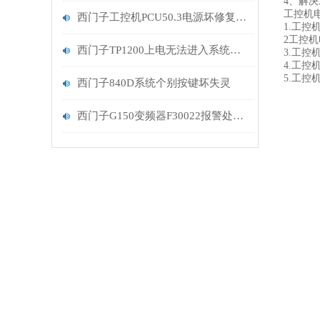
4、解
工控机
西门子工控机PCU50.3电源坏修复排查
1.工控
2工控
西门子TP1200上电无法进入系统维修检测
3.工控
4.工控
5.工控
西门子840D系统个别按键坏失灵
西门子G150变频器F30022报警处理分析