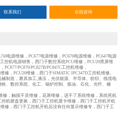
联系我们
在线咨询
电源维修，PC677电源维修，PC670电源维修，PC647电源
V工控机电源销售，西门子数控系统PCU维修，PCU20黑屏维
877/PC870/PC827B/PC847C工控机维修，
C工控机维修，PCU20维修，西门子SIMATIC IPC347D工控机维修。
械制造，磨具加工,液压，光伏能源、半导体、纺织、线缆电
钢铁、数控系统、化工、锅炉控制、炼油、石化、光纤、橡
维修，触摸不灵维修，花屏维修，进不了系统维修，系统死机
工控机硬盘更换，西门子工控机显卡维修，西门子工控机开机
启动维修，西门子工控机开机后没有任何显示维修专，西门子工
。