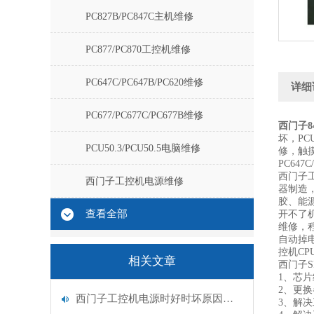
PC827B/PC847C主机维修
PC877/PC870工控机维修
PC647C/PC647B/PC620维修
详细
PC677/PC677C/PC677B维修
西门子8
坏，PC
PCU50.3/PCU50.5电脑维修
修，触摸屏
PC647
西门子
西门子工控机电源维修
器制造
胶、能
查看全部
开不了
维修，
自动掉
控机CP
相关文章
西门子S
1、芯
2、更
西门子工控机电源时好时坏原因分析
3、解