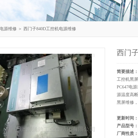
电源维修
＞ 西门子840D工控机电源维修
西门子
简要描述
工控机黑屏
PC647电
源温度高断
黑屏维修
更新时间
产品型号
厂商性质