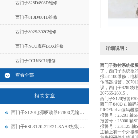
西门子828D/808D维修
西门子810D/801D维修
西门子802S/802C维修
西门子NCU底座BOX维修
详细说明：
西门子CCU/NCU维修
西门子数控系统报警2
了，西门子系统报20
查看全部
报231100维修，
传感器报警，2070
误，西门子828D数
207565/26015，
相关文章
西门子S120报警F3
西门子840D sl 编码
PROFIdrive编
西门子S120电源驱动器F7800无输出问题处理
报警号：25201 轴
报警号：25000 
西门子6SL3120-2TE21-8AA3控制器F30021接地故障维修
报警号：231125 轴
主轴上有一个外接
首先报硬件出错说