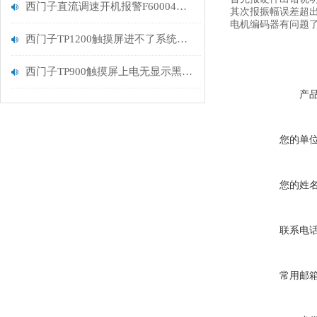
西门子直流调速开机报警F60004故障6RA80调速器维修解决
其次报振幅误差超
电机编码器有问题
西门子TP1200触摸屏进不了系统解决方法
西门子TP900触摸屏上电无显示黑屏解决方法
产
您的单
您的姓
联系电
常用邮