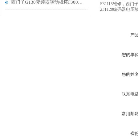
西门子G130变频器驱动板坏F30021报警解决
F31115维修，西门
231120编码器电压
产
您的单
您的姓
联系电
常用邮
省