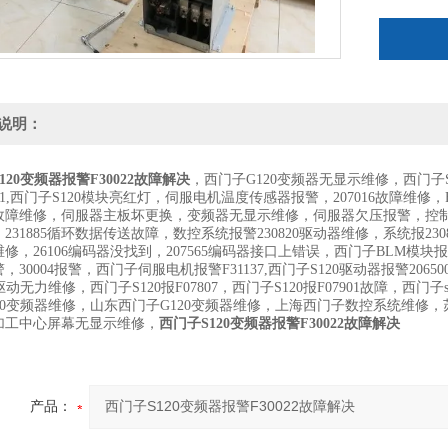
说明：
120变频器报警F30022故障解决
，西门子G120变频器无显示维修，西门子S
021,西门子S120模块亮红灯，伺服电机温度传感器报警，207016故障维
802故障维修，伺服器主板坏更换，变频器无显示维修，伺服器欠压报警，控制
231885循环数据传送故障，数控系统报警230820驱动器维修，系统报2308
37维修，26106编码器没找到，207565编码器接口上错误，西门子BLM模块报
，30004报警，西门子伺服电机报警F31137,西门子S120驱动器报警2065
00驱动无力维修，西门子S120报F07807，西门子S120报F07901故障，西门子
120变频器维修，山东西门子G120变频器维修，上海西门子数控系统维
加工中心屏幕无显示维修，
西门子S120变频器报警F30022故障解决
产品：