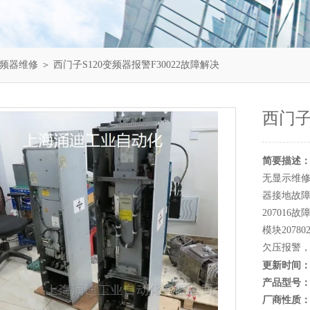
变频器维修
＞ 西门子S120变频器报警F30022故障解决
西门子
简要描述
无显示维修
器接地故障
20701
模块207
欠压报警
更新时间
产品型号
厂商性质