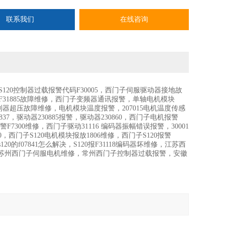
联系我们
在线咨询
120控制器过载报警代码F30005，西门子伺服驱动器接地故
修，F31885故障维修，西门子变频器通讯报警，单轴电机模块
器超压故障维修，电机模块温度报警，207015电机温度传感
37，驱动器230885报警，驱动器230860，西门子电机报警
警F7300维修，西门子驱动31116 编码器振幅错误报警，30001
00，西门子S120电机模块报放1806维修，西门子S120报警
s120的f07841怎么解决，S120报F31118编码器坏维修，江苏西
修，苏州西门子伺服电机维修，常州西门子控制器过载报警，安徽