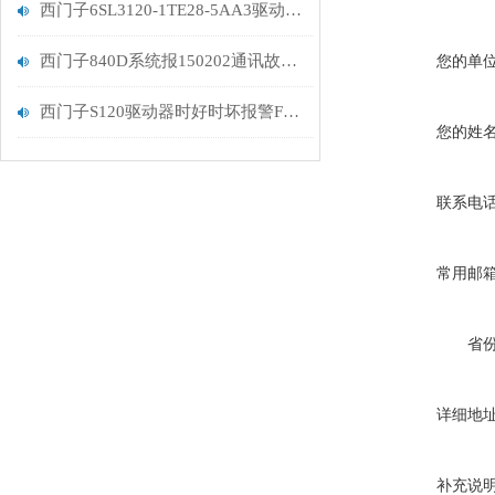
西门子6SL3120-1TE28-5AA3驱动器F30001报警分析
西门子840D系统报150202通讯故障维修排查
您的单
西门子S120驱动器时好时坏报警F30005过载维修处理
您的姓
联系电
常用邮
省
详细地
补充说