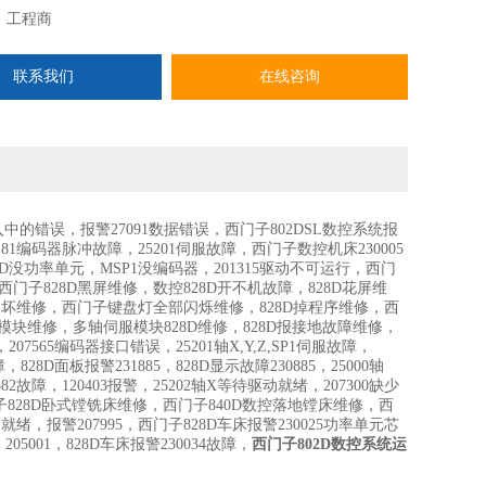
：
工程商
联系我们
在线咨询
输入中的错误，报警27091数据错误，西门子802DSL数控系统报
1181编码器脉冲故障，25201伺服故障，西门子数控机床230005
没功率单元，MSP1没编码器，201315驱动不可运行，西门
门子828D黑屏维修，数控828D开不机故障，828D花屏维
O板坏维修，西门子键盘灯全部闪烁维修，828D掉程序维修，西
体模块维修，多轴伺服模块828D维修，828D报接地故障维修，
07565编码器接口错误，25201轴X,Y,Z,SP1伺服故障，
8D面板报警231885，828D显示故障230885，25000轴
382故障，120403报警，25202轴X等待驱动就绪，207300缺少
子828D卧式镗铣床维修，西门子840D数控落地镗床维修，西
动就绪，报警207995，西门子828D车床报警230025功率单元芯
05001，828D车床报警230034故障，
西门子802D数控系统运