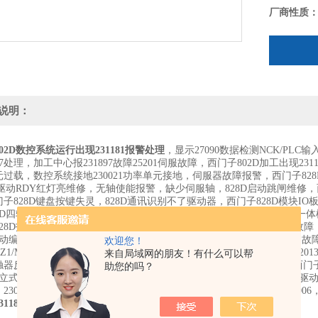
厂商性质
说明：
02D数控系统运行出现231181报警处理
，显示27090数据检测NCK/PLC
897处理，加工中心报231897故障25201伺服故障，西门子802D加工出现23
过载，数控系统接地230021功率单元接地，伺服器故障报警，西门子828D
D驱动RDY红灯亮维修，无轴使能报警，缺少伺服轴，828D启动跳闸维修，西
子828D键盘按键失灵，828D通讯识别不了驱动器，西门子828D模块I
8D四轴驱动器维修，西门子数控系统报警201481，加工系统828D三轴一
28D报过载维修，230021故障维修，230005维修，231885编码器传送故障，2
0主动编码器硬件出错，26106编码器没找到报警，207015电机温度传感器故障，82
欢迎您！
MZ1/MY1/MX1主动编码器硬件出错，26106编码器1没找到，828D报警201
来自局域网的朋友！有什么可以帮
器反馈，西门子802SL数控立车维修，802DSL卧式数控铣床维修，西门
助您的吗？
立式数控铣床维修，西门子828D报25202轴MSP1,MZ1,MY1,MX1等待驱
30024模块过热，230005功率单元过载，207805整流单元过载，205006，2
31181报警处理