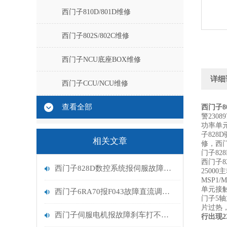
西门子810D/801D维修
西门子802S/802C维修
西门子NCU底座BOX维修
详细
西门子CCU/NCU维修
查看全部
西门子8
警230
功率单元
子828
相关文章
修，西门
门子82
西门子8
西门子828D数控系统报伺服故障维修
2500
MSP1/
单元接触
西门子6RA70报F043故障直流调速器维修解决
门子5轴
片过热，2
西门子伺服电机报故障刹车打不开维修解决方法
行出现2