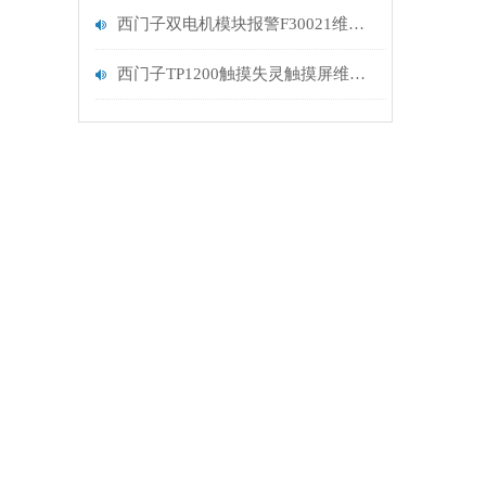
西门子双电机模块报警F30021维修处理
西门子TP1200触摸失灵触摸屏维修排查