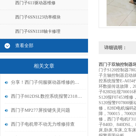
西门子611驱动器维修
西门子6SN1123功率模块
西门子6SN1118轴卡修理
查看全部
详细说明：
西门子双轴控制器坏一
相关文章
门子S120控制器7
子主轴控制器启动就
控系统报警E-A03
分享！西门子伺服驱动器维修的七大方法
环数据传送故障，207
子828D出现70001
西门子802DSL数控系统报警231885故障维修解决
S120报F07453
S120报警F07800
修，828D电机编码器
西门子MP277屏按键失灵问题
障，700015，700
修，西门子电机F31
西门子电机带不动无力维修排查
子840D、840DSL
床,卧床,车床,立车
报警原因分析